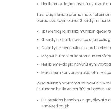
Hər iki əməkdaşlıq növünü eyni vaxtda b
Tərəfdaş linkinizlə promo materiallarınızı
olaraq sizə təyin olunur Gətirdiyiniz hər 
İlk tərəfdaşlıq linkinizi mümkün qədər t
Gətirdiyiniz hər bir oyunçu üçün xalis 
Gətirdiyiniz oyunçuların əsas hərəkətl
Məşhur bukmeker kontorunun tərəfdaşı o
Hər iki əməkdaşlıq növünü eyni vaxtda b
Maksimum konversiya əldə etmək üçün 
Vəsaitlərinizin saxlanma müddətini və m
üsulundan biri ilə ən azı 30$ pul çıxarın. Da
Biz tərəfdaş hesabınızın qeydiyyata 
sadələşdirmişik.