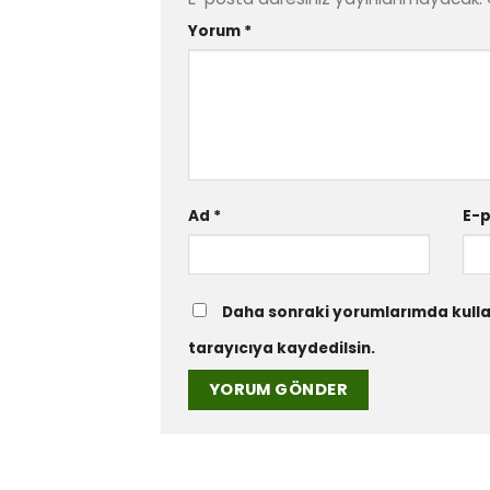
Yorum
*
Ad
*
E-
Daha sonraki yorumlarımda kullan
tarayıcıya kaydedilsin.