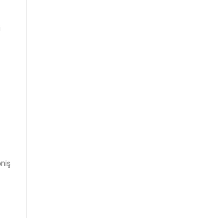
i
niş