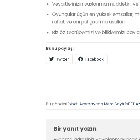
Vəsaitlərinizin saxlanma müddətini v
Oyunçular üçün ən yüksək əmsallar, m
rahat və ani pul çıxarma üsulları.
Biz öz təcrübəmizi və biliklərimizi pa
Bunu paylaş:
Twitter
Facebook
Bu gönderi
1xbet: Azərbaycan Mərc Saytı 1xBET Az
Bir yanıt yazın
E-posta adresiniz yayınlanmayacak.