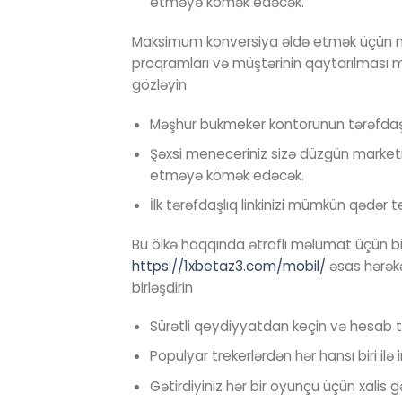
etməyə kömək edəcək.
Maksimum konversiya əldə etmək üçün mark
proqramları və müştərinin qaytarılması 
gözləyin
Məşhur bukmeker kontorunun tərəfdaşı o
Şəxsi meneceriniz sizə düzgün market
etməyə kömək edəcək.
İlk tərəfdaşlıq linkinizi mümkün qədər t
Bu ölkə haqqında ətraflı məlumat üçün biz
https://1xbetaz3.com/mobil/
əsas hərəkə
birləşdirin
Sürətli qeydiyyatdan keçin və hesab t
Populyar trekerlərdən hər hansı biri ilə
Gətirdiyiniz hər bir oyunçu üçün xalis 