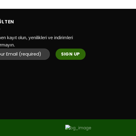
ÜLTEN
n kayıt olun, yenilikleri ve indirimleri
rmayın.