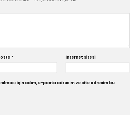
posta
*
İnternet sitesi
ılması için adım, e-posta adresim ve site adresim bu