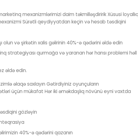
etinq mexanizmlərimizi daim təkmilləşdiririk Xüsusi loyallı
mexanizmi Sürətli qeydiyyatdan keçin və hesab təsdiqini
lun və şirkətin xalis gəlirinin 40%-ə qədərini əldə edin
inq strategiyası qurmağa və yaranan hər hansı problemi həll
ez əldə edin.
imlə əlaqə saxlayın Gətirdiyiniz oyunçuların
tləri üçün mükafat Hər iki əməkdaşlıq növünü eyni vaxtda
əsdiqini gözləyin
 inteqrasiya
gəlirimizin 40%-ə qədərini qazanın