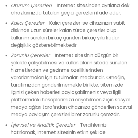
Oturum Çerezleri
İnternet sitesinden ayrılana dek
cihazlarınızda tutulan geçici çerezleri ifade eder.
Kal
ı
c
ı
Ç
erezler
Kalıcı çerezler ise cihazınızın sabit
diskinde uzun süreler kalan türde çerezler olup
kullanım süreleri birkaç günden birkaç yıla kadar
değişiklik gösterebilmektedir.
Zorunlu Çerezler
İnternet sitesinin düzgün bir
şekilde çalışabilmesi ve kullanıcıların sitede sunulan
hizmetlerden ve gezinme özelliklerinden
yararlanmaları için tutulmaları mecburidir. Örneğin,
tarafımızdan gönderilmemekle birlikte, sitemizde
ilginizi çeken haberleri paylaşabilmeniz veya ilgili
platformdaki hesaplarımıza erişebilmeniz için sosyal
medya ağları tarafından cihazınıza gönderilen sosyal
medya paylaşım çerezleri birer zorunlu çerezdir.
İş
levsel ve Analitik
Ç
erezler
Tercihlerinizi
hatırlamak, internet sitesinin etkin şekilde