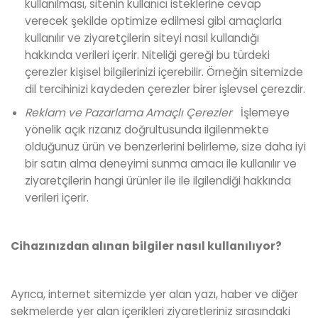
kullanılması, sitenin kullanıcı isteklerine cevap
verecek şekilde optimize edilmesi gibi amaçlarla
kullanılır ve ziyaretçilerin siteyi nasıl kullandığı
hakkında verileri içerir. Niteliği gereği bu türdeki
çerezler kişisel bilgilerinizi içerebilir. Örneğin sitemizde
dil tercihinizi kaydeden çerezler birer işlevsel çerezdir.
Reklam ve Pazarlama Amaçl
ı
Ç
erezler
İşlemeye
yönelik açık rızanız doğrultusunda ilgilenmekte
olduğunuz ürün ve benzerlerini belirleme, size daha iyi
bir satın alma deneyimi sunma amacı ile kullanılır ve
ziyaretçilerin hangi ürünler ile ile ilgilendiği hakkında
verileri içerir.
Cihaz
ı
n
ı
zdan al
ı
nan bilgiler nas
ı
l kullan
ı
l
ı
yor?
Ayrıca, internet sitemizde yer alan yazı, haber ve diğer
sekmelerde yer alan içerikleri ziyaretleriniz sırasındaki