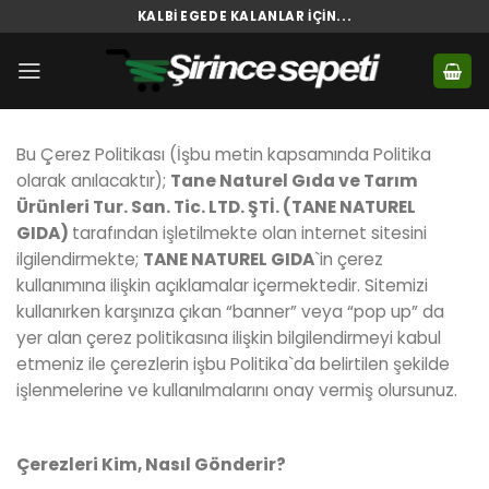
Skip
KALBI EGEDE KALANLAR İÇIN...
to
content
Bu Çerez Politikası (İşbu metin kapsamında Politika
olarak anılacaktır);
Tane Naturel Gıda ve Tarım
Ürünleri Tur. San. Tic. LTD. ŞTİ.
(TANE NATUREL
GIDA)
tarafından işletilmekte olan internet sitesini
ilgilendirmekte;
TANE NATUREL GIDA
`in çerez
kullanımına ilişkin açıklamalar içermektedir. Sitemizi
kullanırken karşınıza çıkan “banner” veya “pop up” da
yer alan çerez politikasına ilişkin bilgilendirmeyi kabul
etmeniz ile çerezlerin işbu Politika`da belirtilen şekilde
işlenmelerine ve kullanılmalarını onay vermiş olursunuz.
Çerezleri Kim, Nas
ı
l G
ö
nderir?