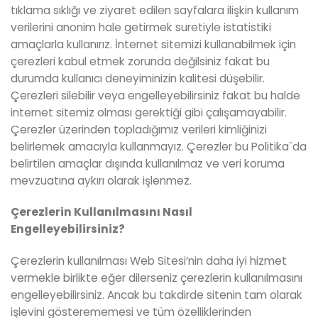
tıklama sıklığı ve ziyaret edilen sayfalara ilişkin kullanım
verilerini anonim hale getirmek suretiyle istatistiki
amaçlarla kullanırız. İnternet sitemizi kullanabilmek için
çerezleri kabul etmek zorunda değilsiniz fakat bu
durumda kullanıcı deneyiminizin kalitesi düşebilir.
Çerezleri silebilir veya engelleyebilirsiniz fakat bu halde
internet sitemiz olması gerektiği gibi çalışamayabilir.
Çerezler üzerinden topladığımız verileri kimliğinizi
belirlemek amacıyla kullanmayız. Çerezler bu Politika`da
belirtilen amaçlar dışında kullanılmaz ve veri koruma
mevzuatına aykırı olarak işlenmez.
Çerezlerin Kullan
ı
lmas
ı
n
ı
Nas
ı
l
Engelleyebilirsiniz?
Çerezlerin kullanılması Web Sitesi’nin daha iyi hizmet
vermekle birlikte eğer dilerseniz çerezlerin kullanılmasını
engelleyebilirsiniz. Ancak bu takdirde sitenin tam olarak
işlevini gösterememesi ve tüm özelliklerinden