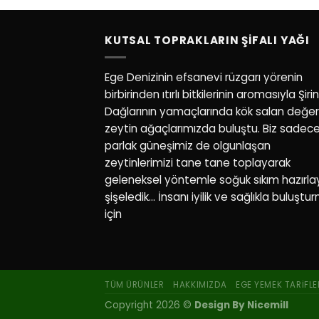
KUTSAL TOPRAKLARIN ŞIFALI YAĞI
Ege Denizinin efsanevi rüzgarı yörenin
birbirinden ıtırlı bitkilerinin aromasıyla Şiri
Dağlarının yamaçlarında kök salan değerl
zeytin ağaçlarımızda buluştu. Biz sadec
parlak güneşimiz de olgunlaşan
zeytinlerimizi tane tane toplayarak
geleneksel yöntemle soğuk sıkım hazırla
şişeledik… İnsanı iyilik ve sağlıkla buluştu
için
TÜM ÜRÜNLER
HAKKIMIZDA
EGE YEMEK TARIFLE
Copyright 2026 ©
Design By Nicemill