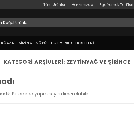
Tüm Ürünler
Hakkımızda
Ege Yemek Tarifleri
arch
r:
MAĞAZA
SIRINCE KÖYÜ
EGE YEMEK TARIFLERI
KATEGORI ARŞIVLERI:
ZEYTINYAĞ VE ŞIRINCE
madı
adık. Bir arama yapmak yardımcı olabilir.