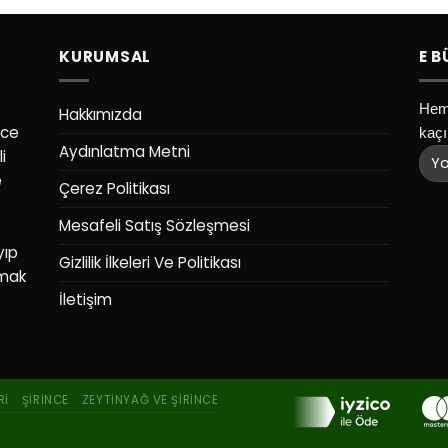
KURUMSAL
E B
Heme
Hakkımızda
nce
kaçı
Aydınlatma Metni
i
e
Çerez Politikası
Mesafeli Satış Sözleşmesi
yıp
Gizlilik İlkeleri Ve Politikası
rmak
İletişim
RI
ŞIRINCE
ZEYTINYAĞ VE ŞIRINCE