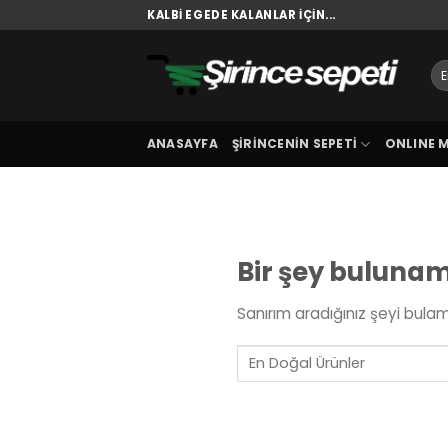
Skip
KALBI EGEDE KALANLAR İÇIN...
to
content
Se
fo
ANASAYFA
ŞIRINCENIN SEPETI
ONLINE 
Bir şey buluna
Sanırım aradığınız şeyi bulam