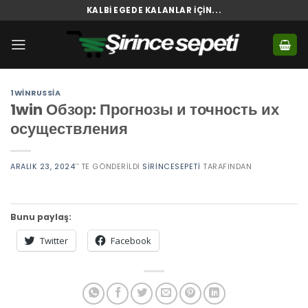
Skip
KALBI EGEDE KALANLAR İÇIN...
to
content
1WINRUSSIA
1win Обзор: Прогнозы и точность их
осуществления
ARALIK 23, 2024
’' TE GÖNDERILDI
SIRINCESEPETI
TARAFINDAN
Bunu paylaş:
Twitter
Facebook