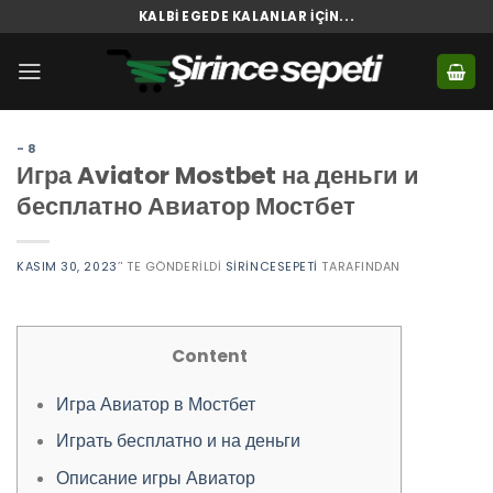
Skip
KALBI EGEDE KALANLAR İÇIN...
to
content
- 8
Игра Aviator Mostbet на деньги и
бесплатно Авиатор Мостбет
KASIM 30, 2023
’' TE GÖNDERILDI
SIRINCESEPETI
TARAFINDAN
Content
Игра Авиатор в Мостбет
Играть бесплатно и на деньги
Описание игры Авиатор