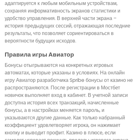
адаптируется к любым мобильным устройствам,
сохраняя информативность экранов статистики и
удобство управления. В верхней части экрана –
история предыдущих сессий, отражающая последние
результаты, что позволяет сориентироваться в
вероятности будущих исходов.
Правила игры Авиатор
Бонусы отыгрываются на конкретных игровых
автоматах, которые указаны в условиях. На онлайн
игру Авиатор разработчика Spribe бонусы от казино не
распространяются. После регистрации в Мостбет
новичок выполняет вход в кабинет. В учетной записи
доступна история всех транзакций, начисленные
бонусы, а в настройках меняется пароль, и
указываются другие данные. Как только набранный
коэффициент удовлетворяет игрока, он нажимает
кнопку и выводит профит. Казино в плюсе, если