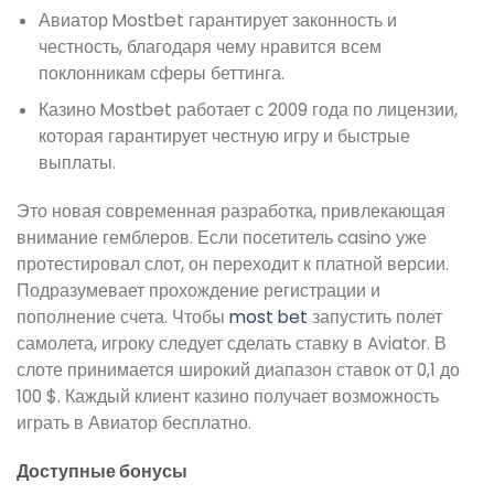
Авиатор Mostbet гарантирует законность и
честность, благодаря чему нравится всем
поклонникам сферы беттинга.
Казино Mostbet работает с 2009 года по лицензии,
которая гарантирует честную игру и быстрые
выплаты.
Это новая современная разработка, привлекающая
внимание гемблеров. Если посетитель casino уже
протестировал слот, он переходит к платной версии.
Подразумевает прохождение регистрации и
пополнение счета. Чтобы
most bet
запустить полет
самолета, игроку следует сделать ставку в Aviator. В
слоте принимается широкий диапазон ставок от 0,1 до
100 $. Каждый клиент казино получает возможность
играть в Авиатор бесплатно.
Доступные бонусы