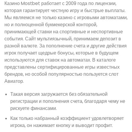
Казино Mostbet работает с 2009 года по лицензии,
которая гарантирует честную игру и быстрые выплаты.
Мы являемся не только казино с игровыми автоматами,
но и полноценной букмекерской конторой,
принимающей ставки на спортивные и неспортивные
события. Сайт мультиязычный, принимаем депозит в
разной валюте. За пополнение счета и другие действия
игрок получает щедрые бонусы, которые в будущем
используются для ставок на автоматах. В каталоге
представлены сертифицированные игры известных
брендов, но особой популярностью пользуется слот
Авиатор.
Такая версия загружается без обязательной
регистрации и пополнения счета, благодаря чему не
рискуете финансами.
Как только набранный коэффициент удовлетворяет
игрока, он нажимает кнопку и выводит профит.