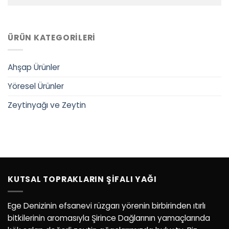
ÜRÜN KATEGORILERI
Ahşap Ürünler
Yöresel Ürünler
Zeytinyağı ve Zeytin
KUTSAL TOPRAKLARIN ŞIFALI YAĞI
Ege Denizinin efsanevi rüzgarı yörenin birbirinden ıtırlı
bitkilerinin aromasıyla Şirince Dağlarının yamaçlarında