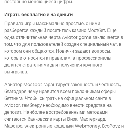
постоянно меняющиеся цифры.
Играть бесплатно и на деньги
Правила игры максимально простые, с ними
разберется каждый посетитель казино Мостбет. Еще
одна отличительная черта Aviator game заключается в
том, что для пользователей создан специальный чат, в
котором они общаются. Новички задают вопросы,
которые относятся к правилам, а профессионалы
делятся стратегиями для получения крупного
выигрыша.
Авиатор Mostbet гарантирует законность и честность,
благодаря чему нравится всем поклонникам сферы
беттинга. Чтобы сыграть на официальном сайте в
Aviator, гемблеру необходимо внести средства на
депозит. Наиболее востребованными методами
считаются банковские карты Виза, Мастеркард,
Маэстро, электронные кошельки Webmoney, EcoPayz и