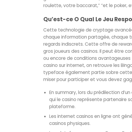
roulette, votre baccarat,” “et le poker
Qu’est-ce O Qual Le Jeu Resp
Cette technologie de cryptage avancée, u
chaque information partagée, chaque tra
regards indiscrets. Cette offre de rewar
gros joueurs des casinos. Il peut être 
ou encore de conditions avantageuses sur
casino sur internet, on retrouve les Bin
typeface également partie sobre cette ca
miser pour participer et vous devez gagn
En summary, lors du prédilection d’un 
qui le casino représente partenaire son
plateforme.
Les internet casinos en ligne ont gé
casinos physiques.