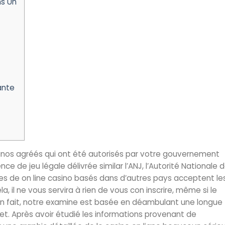
ns Un
ante
sinos agréés qui ont été autorisés par votre gouvernement
ce de jeu légale délivrée similar l’ANJ, l’Autorité Nationale 
tes de on line casino basés dans d’autres pays acceptent le
a, il ne vous servira à rien de vous con inscrire, même si le
 En fait, notre examine est basée en déambulant une longue
net. Après avoir étudié les informations provenant de