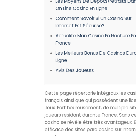
Les Moyens De Dépôts/retraits Da
On Line Casino En Ligne
Comment Savoir Si Un Casino Sur
Internet Est Sécurisé?
Actualité Man Casino En Hachure En
France
Les Meilleurs Bonus De Casinos Dur
Ligne
Avis Des Joueurs
Cette page répertorie intégraux les ca
français ainsi que qui possèdent une licen
Jeux. Fort heureusement, de multiple si
joueurs résidant durante France. Sans cel
casino se révèle être très avantageux.
efficace des sites para casino sur inter