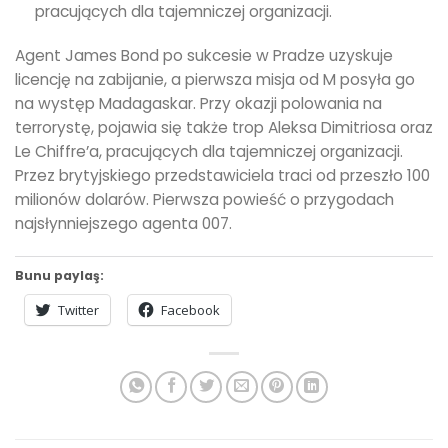
pracujących dla tajemniczej organizacji.
Agent James Bond po sukcesie w Pradze uzyskuje
licencję na zabijanie, a pierwsza misja od M posyła go
na występ Madagaskar. Przy okazji polowania na
terrorystę, pojawia się także trop Aleksa Dimitriosa oraz
Le Chiffre’a, pracujących dla tajemniczej organizacji.
Przez brytyjskiego przedstawiciela traci od przeszło 100
milionów dolarów. Pierwsza powieść o przygodach
najsłynniejszego agenta 007.
Bunu paylaş:
Twitter
Facebook