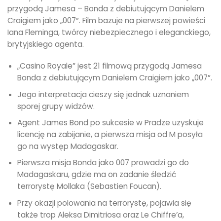
przygodą Jamesa – Bonda z debiutującym Danielem
Craigiem jako „007”. Film bazuje na pierwszej powieści
Iana Fleminga, twórcy niebezpiecznego i eleganckiego,
brytyjskiego agenta.
„Casino Royale” jest 21 filmową przygodą Jamesa
Bonda z debiutującym Danielem Craigiem jako „007”.
Jego interpretacja cieszy się jednak uznaniem
sporej grupy widzów.
Agent James Bond po sukcesie w Pradze uzyskuje
licencję na zabijanie, a pierwsza misja od M posyła
go na występ Madagaskar.
Pierwsza misja Bonda jako 007 prowadzi go do
Madagaskaru, gdzie ma on zadanie śledzić
terrorystę Mollaka (Sebastien Foucan).
Przy okazji polowania na terrorystę, pojawia się
także trop Aleksa Dimitriosa oraz Le Chiffre’a,