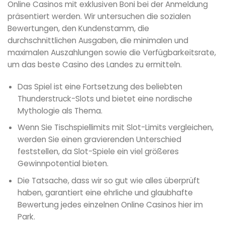
Online Casinos mit exklusiven Boni bei der Anmeldung
präsentiert werden. Wir untersuchen die sozialen
Bewertungen, den Kundenstamm, die
durchschnittlichen Ausgaben, die minimalen und
maximalen Auszahlungen sowie die Verfügbarkeitsrate,
um das beste Casino des Landes zu ermitteln.
Das Spiel ist eine Fortsetzung des beliebten
Thunderstruck-Slots und bietet eine nordische
Mythologie als Thema.
Wenn Sie Tischspiellimits mit Slot-Limits vergleichen,
werden Sie einen gravierenden Unterschied
feststellen, da Slot-Spiele ein viel größeres
Gewinnpotential bieten.
Die Tatsache, dass wir so gut wie alles überprüft
haben, garantiert eine ehrliche und glaubhafte
Bewertung jedes einzelnen Online Casinos hier im
Park.