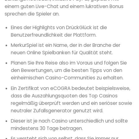
einem guten Live-Chat und einem lukrativen Bonus
sprechen die Spieler an.
Eines der Highlights von DrückGlück ist die
Benutzerfreundlichkeit der Plattform.
MerkurSpiel ist ein Name, der in der Branche der
neuen Online Spielbanken für Qualität steht.
Planen Sie Ihre Reise also im Voraus und folgen Sie
den Bewertungen, um die besten Tipps von den
einheimischen Casino-Communities zu erhalten.
Ein Zertifikat von eCOGRA bedeutet beispielsweise,
dass die Auszahlungsquoten des Top Casinos
regelmäßig überprüft werden und ein seriöser sowie
neutraler Zufallsgenerator genutzt wird.
Dieser ist je nach Casino unterschiedlich und sollte
mindestens 30 Tage betragen.
Es versteht sich von selbst, dass Sie immer nur