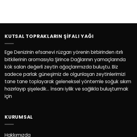
KUTSAL TOPRAKLARIN ŞIFALI YAĞI
Ege Denizinin efsanevi rüzgarı yörenin birbirinden ıtırlı
bitkilerinin aromasıyla Şirince Dağlarının yamaçlarında
kök salan değerli zeytin ağaçlarımızda buluştu. Biz
sadece parlak güneşimiz de olgunlaşan zeytinlerimizi
tane tane toplayarak geleneksel yöntemle soğuk sıkım
hazırlayıp şişeledik… İnsanı iyilik ve sağlıkla buluşturmak
için
KURUMSAL
Hakkımızda