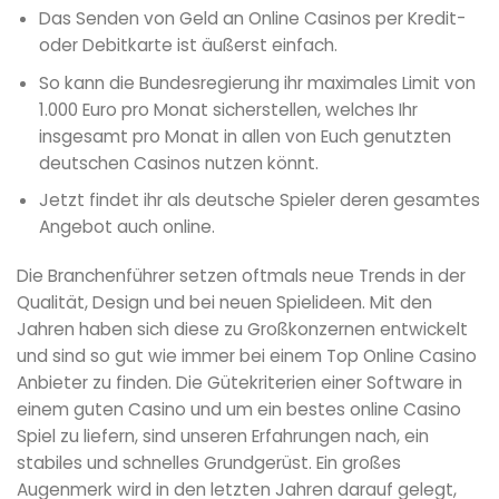
Das Senden von Geld an Online Casinos per Kredit-
oder Debitkarte ist äußerst einfach.
So kann die Bundesregierung ihr maximales Limit von
1.000 Euro pro Monat sicherstellen, welches Ihr
insgesamt pro Monat in allen von Euch genutzten
deutschen Casinos nutzen könnt.
Jetzt findet ihr als deutsche Spieler deren gesamtes
Angebot auch online.
Die Branchenführer setzen oftmals neue Trends in der
Qualität, Design und bei neuen Spielideen. Mit den
Jahren haben sich diese zu Großkonzernen entwickelt
und sind so gut wie immer bei einem Top Online Casino
Anbieter zu finden. Die Gütekriterien einer Software in
einem guten Casino und um ein bestes online Casino
Spiel zu liefern, sind unseren Erfahrungen nach, ein
stabiles und schnelles Grundgerüst. Ein großes
Augenmerk wird in den letzten Jahren darauf gelegt,