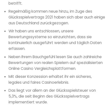
betrifft.
Regelmäßig kommen neue hinzu, im Zuge des
Glücksspielvertrags 2021 haben sich aber auch einige
aus Deutschland zurückgezogen.
Wir haben uns entschlossen, unsere
Bewertungssysteme so einzurichten, dass sie
kontinuierlich ausgeführt werden und täglich Daten
erfassen.
Neben Ihrem Bauchgefühl lesen Sie auch zahlreiche
Bewertungen von realen Spielern auf spezialisierten
Online Casino Vergleichsplattformen.
Mit dieser Konzession erhaltet ihr ein sicheres,
legales und faires Casinoerlebnis.
Das liegt vor allem an der Glücksspielsteuer von
5,3%, die seit Beginn des Glücksspielvertrags
implementiert wurde.