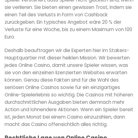
sie verlieren. Sie bieten einen gewissen Trost, indem sie
einen Teil des Verlusts in Form von Cashback
zurückgeben. Ein typisches Angebot wäre 20 % der
Verluste für eine Woche, bis zu einem Maximum von 100
Euro.
Deshalb beauftragen wir die Experten hier im Stakers-
Hauptquartier mit dieser heiklen Mission. Wir bewerten
jedes Online Casino, damit unsere Spieler wissen, was
sie von den einzelnen lizenzierten Websites erwarten
können. Genau diese Fakten sind für die Wahl des
seriösen Online Casinos sowie für ein einzigartiges
Online-Spielerlebnis so wichtig. Die Casinos mit höheren
durchschnittlichen Ausgaben bieten demnach mehr
Action und lohnendere Aktionen. Wenn ein Spieler bereit
ist, jeden Monat bei einem Casino einzuzahlen, dann
macht das Casino offensichtlich alles richtig.
Rechtliche Lage von Online Casino