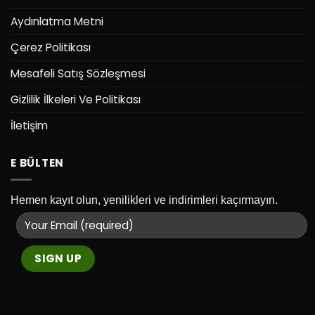
Aydınlatma Metni
Çerez Politikası
Mesafeli Satış Sözleşmesi
Gizlilik İlkeleri Ve Politikası
İletişim
E BÜLTEN
Hemen kayıt olun, yenilikleri ve indirimleri kaçırmayın.