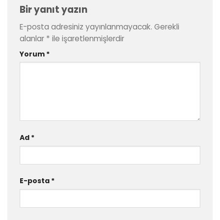
Bir yanıt yazın
E-posta adresiniz yayınlanmayacak.
Gerekli
alanlar
*
ile işaretlenmişlerdir
Yorum
*
Ad
*
E-posta
*