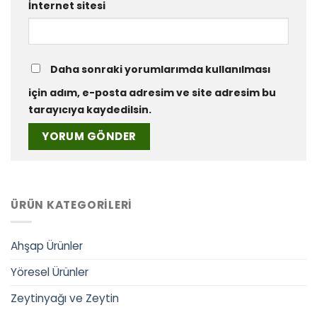
İnternet sitesi
Daha sonraki yorumlarımda kullanılması
için adım, e-posta adresim ve site adresim bu
tarayıcıya kaydedilsin.
ÜRÜN KATEGORILERI
Ahşap Ürünler
Yöresel Ürünler
Zeytinyağı ve Zeytin