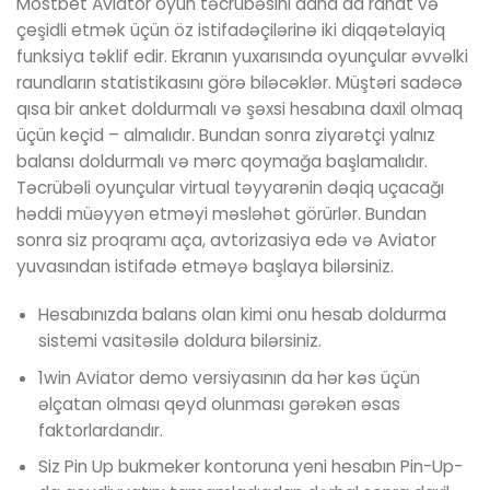
Mostbet Aviator oyun təcrübəsini daha da rahat və
çeşidli etmək üçün öz istifadəçilərinə iki diqqətəlayiq
funksiya təklif edir. Ekranın yuxarısında oyunçular əvvəlki
raundların statistikasını görə biləcəklər. Müştəri sadəcə
qısa bir anket doldurmalı və şəxsi hesabına daxil olmaq
üçün keçid – almalıdır. Bundan sonra ziyarətçi yalnız
balansı doldurmalı və mərc qoymağa başlamalıdır.
Təcrübəli oyunçular virtual təyyarənin dəqiq uçacağı
həddi müəyyən etməyi məsləhət görürlər. Bundan
sonra siz proqramı aça, avtorizasiya edə və Aviator
yuvasından istifadə etməyə başlaya bilərsiniz.
Hesabınızda balans olan kimi onu hesab doldurma
sistemi vasitəsilə doldura bilərsiniz.
1win Aviator demo versiyasının da hər kəs üçün
əlçatan olması qeyd olunması gərəkən əsas
faktorlardandır.
Siz Pin Up bukmeker kontoruna yeni hesabın Pin-Up-