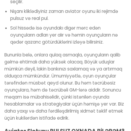
seçilir.
Nişanı kliklədiyiniz zaman aviator oyunu iki rejimdə
pulsuz və real pul.
Sol hissədə isə oyundakı digər mərc edən
oyunçuların adları yer alır və həmin oyunçuların nə
qədər qazanc götürdüklərini izləyə bilirsiniz.
Bununla belə, onlara qulaq asmaqla, oyunçuların qalib
gəlmə ehtimalı daha yüksək olacaq. Böyük uduşlar
mümkün deyil, lakin bankınızı saxlamaq və ya artırmaq
olduqca mümkündür. Ümumiyyətlə, oyun oyunçular
tərəfindən müsbət qeyd olunur. Bu həm təcrübəsiz
oyunçulara, həm də təcrübəli GM-lərə aiddir. Sonuncu
məqam isə mübahisəlidir, çünki istənilən oyunda
hesablamalar və strategiyalar üçün həmişə yer var. Biz
daha yaxşı və daha fərdiləşdirilmiş xidmət təklif etmək
üçün kukilərdən istifadə edirik.