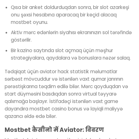
Qısa bir anket doldurduqdan sonra, bir slot azarkeşi
onu şəxsi hesabına aparacaq bir keçid alacaq
mostbet oyunu.
Aktiv mərc edənlərin siyahısı ekranınızın sol tərəfində
göstərilir.
Bir kazino saytında slot açmaq üçün məşhur
strategiyalara, qaydalara və bonuslara nəzər salaq.
Tədqiqat üçün aviator hack statistik məlumatlar
sərbəst mövcuddur və istənilən vaxt qumar janrının
pərəstişkarına təqdim edilə bilər. Mərc qoyduqdan və
start düyməsini basdıqdan sonra virtual təyyarə
qalxmağa başlayır. İstifadəçi istənilən vaxt game
dayandıra mostbet casino bonus və layiqli maliyyə
qazancı əldə edə bilər.
Mostbet कैसीनो में Aviator: विवरण