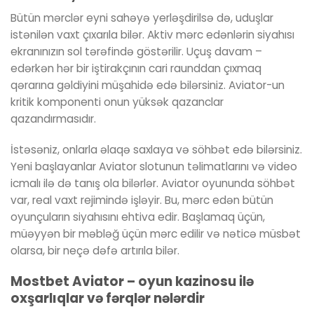
Bütün mərclər eyni sahəyə yerləşdirilsə də, uduşlar
istənilən vaxt çıxarıla bilər. Aktiv mərc edənlərin siyahısı
ekranınızın sol tərəfində göstərilir. Uçuş davam –
edərkən hər bir iştirakçının cari raunddan çıxmaq
qərarına gəldiyini müşahidə edə bilərsiniz. Aviator-un
kritik komponenti onun yüksək qazanclar
qazandırmasıdır.
İstəsəniz, onlarla əlaqə saxlaya və söhbət edə bilərsiniz.
Yeni başlayanlar Aviator slotunun təlimatlarını və video
icmalı ilə də tanış ola bilərlər. Aviator oyununda söhbət
var, real vaxt rejimində işləyir. Bu, mərc edən bütün
oyunçuların siyahısını ehtiva edir. Başlamaq üçün,
müəyyən bir məbləğ üçün mərc edilir və nəticə müsbət
olarsa, bir neçə dəfə artırıla bilər.
Mostbet Aviator – oyun kazinosu ilə
oxşarlıqlar və fərqlər nələrdir