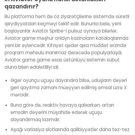
qazandırır?
Bu platforma həm də öz ziyarətçilərinə sistemdə sürətli
qeydiyyatdan keçməyi təklif edir. Bununla belə, yeni
başlayanlar Aviator Spribe-i pulsuz oynaya bilərlər.
Aviator game məşhur onlayn kazinoların kataloqlarında
yeni bir əyləncədir. Kifayət qədər qısa müddət ərzində
proqram məhsulu inanılmaz dərəcədə populyarlaşdı.
Aviator game game əsas üstünlüyü sistemin sübut
oluna bilən ədalətliliyi idi.
Əgər oyunçu uçuşu dayandıra bilsə, uduşların dəyəri
geri qayıtma zamanı müəyyən edilmiş əmsal üzrə X
mərcidir.
Buna görə də, reaktiv havaya qalxarkən, artan
əmsalın dəyərini müşahidə edərək uçuşu
dayandırmaq lazımdır.
Aşağı variasiya slotlarında qalibiyyətlər daha tez-tez