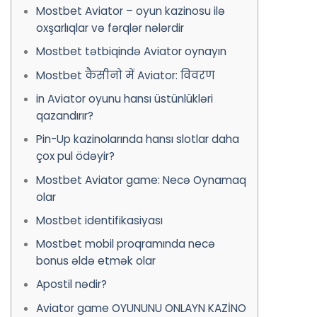
Mostbet Aviator – oyun kazinosu ilə
oxşarlıqlar və fərqlər nələrdir
Mostbet tətbiqində Aviator oynayın
Mostbet कैसीनो में Aviator: विवरण
in Aviator oyunu hansı üstünlükləri
qazandırır?
Pin-Up kazinolarında hansı slotlar daha
çox pul ödəyir?
Mostbet Aviator game: Necə Oynamaq
olar
Mostbet identifikasiyası
Mostbet mobil proqramında necə
bonus əldə etmək olar
Apostil nədir?
Aviator game OYUNUNU ONLAYN KAZİNO