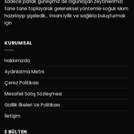
sadece parlak güneşimiz de olgunlaşan zeytinlerimizi
tane tane toplayarak geleneksel yöntemle soğuk sıkım
hazırlayıp şişeledik… İnsanı iyilik ve sağlıkla buluşturmak
için
KURUMSAL
Hakkımızda
Aydınlatma Metni
Çerez Politikası
Mesafeli Satış Sözleşmesi
Gizlilik İlkeleri Ve Politikası
İletişim
E BÜLTEN