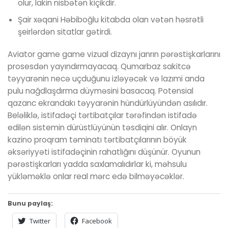
olur, lakin nisbətən kiçikdir.
Şair xəqani Həbiboğlu kitabda olan vətən həsrətli
şeirlərdən sitatlar gətirdi.
Aviator game game vizual dizaynı janrın pərəstişkarlarını
prosesdən yayındırmayacaq. Qumarbaz sakitcə
təyyarənin necə uçduğunu izləyəcək və lazımi anda
pulu nağdlaşdırma düyməsini basacaq. Potensial
qazanc ekrandakı təyyarənin hündürlüyündən asılıdır.
Beləliklə, istifadəçi tərtibatçılar tərəfindən istifadə
edilən sistemin dürüstlüyünün təsdiqini alır. Onlayn
kazino proqram təminatı tərtibatçılarının böyük
əksəriyyəti istifadəçinin rahatlığını düşünür. Oyunun
pərəstişkarları yadda saxlamalıdırlar ki, məhsulu
yükləməklə onlar real mərc edə bilməyəcəklər.
Bunu paylaş:
Twitter
Facebook