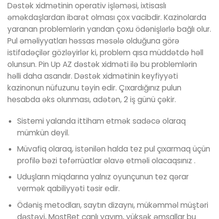
Dəstək xidmətinin operativ işləməsi, ixtisaslı
əməkdaşlardan ibarət olması çox vacibdir. Kazinolarda
yaranan problemlərin yarıdan çoxu ödənişlərlə bağlı olur.
Pul əməliyyatları həssas məsələ olduğuna görə
istifadəçilər gözləyirlər ki, problem qısa müddətdə həll
olunsun. Pin Up AZ dəstək xidməti ilə bu problemlərin
həlli daha asandır. Dəstək xidmətinin keyfiyyəti
kazinonun nüfuzunu təyin edir. Çıxardığınız pulun
hesabda əks olunması, adətən, 2 iş günü çəkir.
Sistemi yalanda ittiham etmək sadəcə olaraq
mümkün deyil.
Müvafiq olaraq, istənilən halda tez pul çıxarmaq üçün
profilə bəzi təfərrüatlar əlavə etməli olacaqsınız .
Uduşların miqdarına yalnız oyunçunun tez qərar
vermək qabiliyyəti təsir edir.
Ödəniş metodları, saytın dizaynı, mükəmməl müştəri
dəstəyi, MostBet canlı yayım, yüksək əmsallar bu