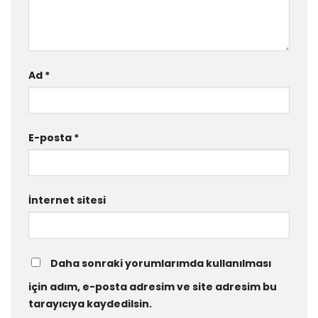
Ad
*
E-posta
*
İnternet sitesi
Daha sonraki yorumlarımda kullanılması
için adım, e-posta adresim ve site adresim bu
tarayıcıya kaydedilsin.