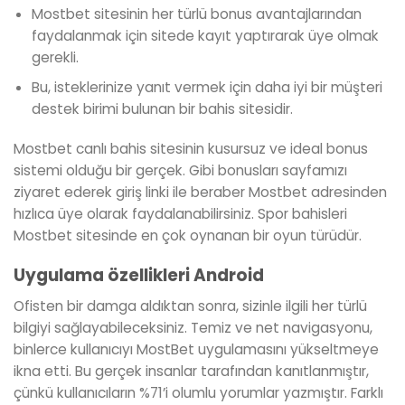
Mostbet sitesinin her türlü bonus avantajlarından
faydalanmak için sitede kayıt yaptırarak üye olmak
gerekli.
Bu, isteklerinize yanıt vermek için daha iyi bir müşteri
destek birimi bulunan bir bahis sitesidir.
Mostbet canlı bahis sitesinin kusursuz ve ideal bonus
sistemi olduğu bir gerçek. Gibi bonusları sayfamızı
ziyaret ederek giriş linki ile beraber Mostbet adresinden
hızlıca üye olarak faydalanabilirsiniz. Spor bahisleri
Mostbet sitesinde en çok oynanan bir oyun türüdür.
Uygulama özellikleri Android
Ofisten bir damga aldıktan sonra, sizinle ilgili her türlü
bilgiyi sağlayabileceksiniz. Temiz ve net navigasyonu,
binlerce kullanıcıyı MostBet uygulamasını yükseltmeye
ikna etti. Bu gerçek insanlar tarafından kanıtlanmıştır,
çünkü kullanıcıların %71’i olumlu yorumlar yazmıştır. Farklı