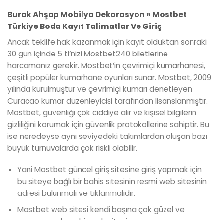
Burak Ahşap Mobilya Dekorasyon » Mostbet
Türkiye Boda Kayıt Talimatlar Ve Giriş
Ancak teklife hak kazanmak için kayıt olduktan sonraki
30 gün içinde 5 tl’nizi Mostbet240 biletlerine
harcamanız gerekir. Mostbet’in çevrimiçi kumarhanesi,
çeşitli popüler kumarhane oyunları sunar. Mostbet, 2009
yılında kurulmuştur ve çevrimiçi kumarı denetleyen
Curacao kumar düzenleyicisi tarafından lisanslanmıştır.
Mostbet, güvenliği çok ciddiye alır ve kişisel bilgilerin
gizliliğini korumak için güvenlik protokollerine sahiptir. Bu
ise neredeyse aynı seviyedeki takımlardan oluşan bazı
büyük turnuvalarda çok riskli olabilir.
Yani Mostbet güncel giriş sitesine giriş yapmak için
bu siteye bağlı bir bahis sitesinin resmi web sitesinin
adresi bulunmalı ve tıklanmalıdır.
Mostbet web sitesi kendi başına çok güzel ve