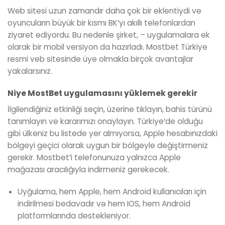
Web sitesi uzun zamandır daha çok bir eklentiydi ve
oyuncuların büyük bir kısmı BK’yı akıllı telefonlardan
ziyaret ediyordu. Bu nedenle şirket, – uygulamalara ek
olarak bir mobil versiyon da hazırladı. Mostbet Türkiye
resmi veb sitesinde üye olmakla birçok avantajlar
yakalarsınız.
Niye MostBet uygulamasını yüklemek gerekir
İlgilendiğiniz etkinliği seçin, üzerine tıklayın, bahis türünü
tanımlayın ve kararımızı onaylayın. Türkiye’de olduğu
gibi ülkeniz bu listede yer almıyorsa, Apple hesabınızdaki
bölgeyi geçici olarak uygun bir bölgeyle değiştirmeniz
gerekir. Mostbet’i telefonunuza yalnızca Apple
mağazası aracılığıyla indirmeniz gerekecek.
Uyğulama, hem Apple, hem Android kullanıcıları için
indirilmesi bedavadır və hem IOS, hem Android
platformlarında destekleniyor.