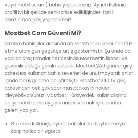
veya mobil sürüm) bahis yapabilirsiniz. Ayrıca kullanıcı
profili iyi bir şekilde senkronize edildiğinden farklı
cihazlardan giriş yapabilirsiniz.
Mostbet Com Güvenli Mi?
Nitekim bahisçiler arasında da Mostbet’in ismini telaffuz
etme oranı gün geçtikçe artış göstermiştir. Şu anda da
yapılan araştırmalar neticesinde Mostbet’in lisanslı ve
güvenilir olduğu görülmektedir. Mostbet240 güncel giriş
adresi ıos kullanan bahis severleri de unutmayarak onlar
içinde bir uygulama geliştirmiştir. Mostbet240 tv giriş
adresinden pek çok spor müsabakasını naklen
izleyebiliyorsunuz. Mostbet, Türkiye’deki kullanıcılarına
en iyi mobil bahis uygulamasını sunmak için elinden
geleni yapıyor.
Güzel ve kullanışlı, ayrıca bahislerinizi kaybetmeye
karşı harika bir sigorta.