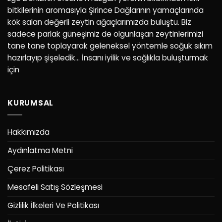
bitkilerinin aromasıyla Şirince Dağlarının yamaçlarında
kök salan değerli zeytin ağaçlarımızda buluştu. Biz
sadece parlak güneşimiz de olgunlaşan zeytinlerimizi
tane tane toplayarak geleneksel yöntemle soğuk sıkım
hazırlayıp şişeledik… İnsanı iyilik ve sağlıkla buluşturmak
için
KURUMSAL
Hakkımızda
Aydınlatma Metni
Çerez Politikası
Mesafeli Satış Sözleşmesi
Gizlilik İlkeleri Ve Politikası