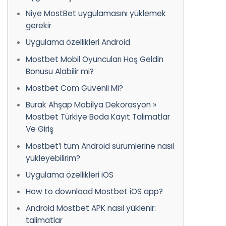
Niye MostBet uygulamasını yüklemek
gerekir
Uygulama özellikleri Android
Mostbet Mobil Oyuncuları Hoş Geldin
Bonusu Alabilir mi?
Mostbet Com Güvenli Mi?
Burak Ahşap Mobilya Dekorasyon »
Mostbet Türkiye Boda Kayıt Talimatlar
Ve Giriş
Mostbet’i tüm Android sürümlerine nasıl
yükleyebilirim?
Uygulama özellikleri iOS
How to download Mostbet iOS app?
Android Mostbet APK nasıl yüklenir:
talimatlar