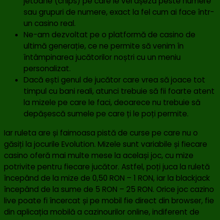
jetoane (chips) pe care le vei așeza peste numere
sau grupuri de numere, exact la fel cum ai face într-
un casino real.
Ne-am dezvoltat pe o platformă de casino de
ultimă generație, ce ne permite să venim în
întâmpinarea jucătorilor noștri cu un meniu
personalizat.
Dacă ești genul de jucător care vrea să joace tot
timpul cu bani reali, atunci trebuie să fii foarte atent
la mizele pe care le faci, deoarece nu trebuie să
depășescă sumele pe care ți le poți permite.
Iar ruleta are și faimoasa pistă de curse pe care nu o
găsiți la jocurile Evolution. Mizele sunt variabile și fiecare
casino oferă mai multe mese la același joc, cu mize
potrivite pentru fiecare jucător. Astfel, poți juca la ruletă
începând de la mize de 0,50 RON – 1 RON, iar la blackjack
începând de la sume de 5 RON – 25 RON. Orice joc cazino
live poate fi încercat și pe mobil fie direct din browser, fie
din aplicația mobilă a cazinourilor online, indiferent de