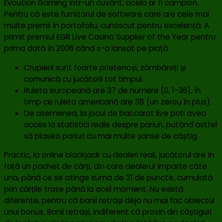
Evoution Gaming într-un cuvânt, acela ar fi campion.
Pentru că este furnizorul de software care are cele mai
multe premii în portofoliu, cunoscut pentru excelență. A
primit premiul EGR Live Casino Supplier of the Year pentru
prima dată în 2006 când s-a lansat pe piață.
Crupierii sunt foarte prietenoși, zâmbăreți și
comunică cu jucătorii tot timpul.
Ruleta europeană are 37 de numere (0, 1-36), în
timp ce ruleta americană are 38 (un zerou în plus).
De asemenea, la jocul de baccarat live poți avea
acces la statistici reale despre pariuri, putând astfel
să plasezi pariuri cu mai multe șanse de câștig.
Practic, la online blackjack cu dealeri reali, jucătorul are în
față un pachet de cărți, din care dealerul împarte câte
una, până ce se atinge suma de 21 de puncte, cumulată
prin cărțile trase până la acel moment. Nu există
diferențe, pentru că banii retrași deja nu mai fac obiectul
unui bonus. Banii retrași, indiferent că provin din câștiguri