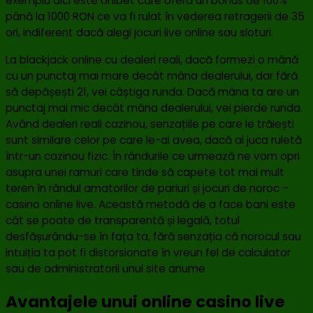
exemplu aici este Unibet care oferă un bonus de 100%
până la 1000 RON ce va fi rulat în vederea retragerii de 35
ori, indiferent dacă alegi jocuri live online sau sloturi.
La blackjack online cu dealeri reali, dacă formezi o mână
cu un punctaj mai mare decât mâna dealerului, dar fără
să depășești 21, vei câștiga runda. Dacă mâna ta are un
punctaj mai mic decât mâna dealerului, vei pierde runda.
Având dealeri reali cazinou, senzațiile pe care le trăiești
sunt similare celor pe care le-ai avea, dacă ai juca ruletă
într-un cazinou fizic. În rândurile ce urmează ne vom opri
asupra unei ramuri care tinde să capete tot mai mult
teren în rândul amatorilor de pariuri și jocuri de noroc –
casino online live. Această metodă de a face bani este
cât se poate de transparentă și legală, totul
desfășurându-se în fața ta, fără senzația că norocul sau
intuiția ta pot fi distorsionate în vreun fel de calculator
sau de administratorii unui site anume.
Avantajele unui online casino live