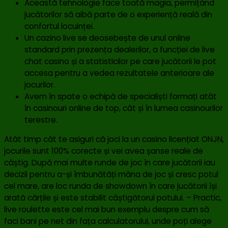
Această tehnologie face toată magia, permițând
jucătorilor să aibă parte de o experiență reală din
confortul locuinței.
Un cazino live se deosebește de unul online
standard prin prezența dealerilor, a funcției de live
chat casino și a statisticilor pe care jucătorii le pot
accesa pentru a vedea rezultatele anterioare ale
jocurilor.
Avem în spate o echipă de specialiști formați atât
în casinouri online de top, cât și în lumea casinourilor
terestre.
Atât timp cât te asiguri că joci la un casino licențiat ONJN,
jocurile sunt 100% corecte și vei avea șanse reale de
câștig. După mai multe runde de joc în care jucătorii iau
decizii pentru a-și îmbunătăți mâna de joc și cresc potul
cel mare, are loc runda de showdown în care jucătorii își
arată cărțile și este stabilit câștigătorul potului. – Practic,
live roulette este cel mai bun exemplu despre cum să
faci bani pe net din fața calculatorului, unde poți alege