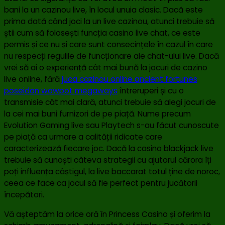
bani la un cazinou live, în locul unuia clasic. Dacă este
prima dată când joci la un live cazinou, atunci trebuie să
știi cum să folosești funcția casino live chat, ce este
permis și ce nu și care sunt consecințele în cazul în care
nu respecți regulile de funcționare ale chat-ului live. Dacă
vrei să ai o experiență cât mai bună la jocuri de cazino
live online, fără
juca cazinou online ancient fortunes
poseidon wowpot megaways
întreruperi și cu o
transmisie cât mai clară, atunci trebuie să alegi jocuri de
la cei mai buni furnizori de pe piață. Nume precum
Evolution Gaming live sau Playtech s-au făcut cunoscute
pe piață ca urmare a calității ridicate care
caracterizează fiecare joc. Dacă la casino blackjack live
trebuie să cunoști câteva strategii cu ajutorul cărora îți
poți influența câștigul, la live baccarat totul ține de noroc,
ceea ce face ca jocul să fie perfect pentru jucătorii
începători.
Vă așteptăm la orice oră în Princess Casino și oferim la