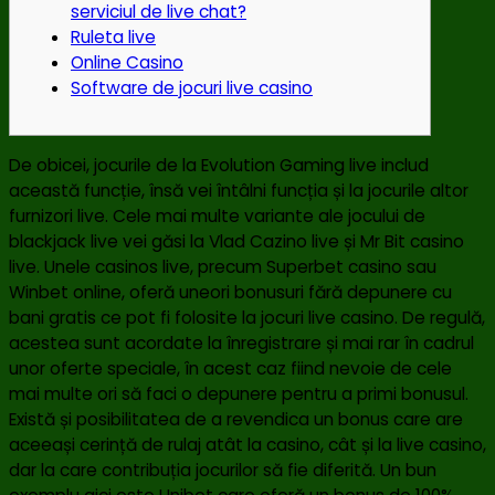
serviciul de live chat?
Ruleta live
Online Casino
Software de jocuri live casino
De obicei, jocurile de la Evolution Gaming live includ
această funcție, însă vei întâlni funcția și la jocurile altor
furnizori live. Cele mai multe variante ale jocului de
blackjack live vei găsi la Vlad Cazino live și Mr Bit casino
live. Unele casinos live, precum Superbet casino sau
Winbet online, oferă uneori bonusuri fără depunere cu
bani gratis ce pot fi folosite la jocuri live casino. De regulă,
acestea sunt acordate la înregistrare și mai rar în cadrul
unor oferte speciale, în acest caz fiind nevoie de cele
mai multe ori să faci o depunere pentru a primi bonusul.
Există și posibilitatea de a revendica un bonus care are
aceeași cerință de rulaj atât la casino, cât și la live casino,
dar la care contribuția jocurilor să fie diferită. Un bun