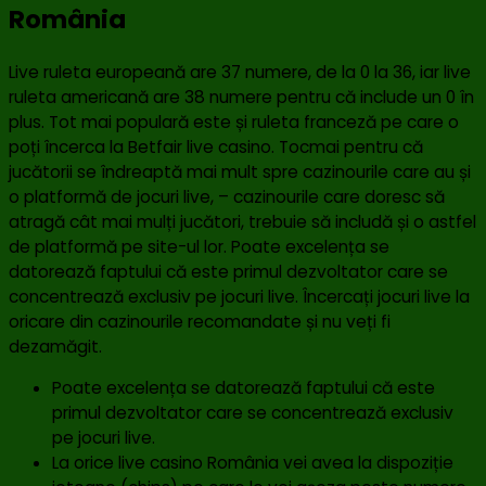
România
Live ruleta europeană are 37 numere, de la 0 la 36, iar live
ruleta americană are 38 numere pentru că include un 0 în
plus. Tot mai populară este și ruleta franceză pe care o
poți încerca la Betfair live casino. Tocmai pentru că
jucătorii se îndreaptă mai mult spre cazinourile care au și
o platformă de jocuri live, – cazinourile care doresc să
atragă cât mai mulți jucători, trebuie să includă și o astfel
de platformă pe site-ul lor. Poate excelența se
datorează faptului că este primul dezvoltator care se
concentrează exclusiv pe jocuri live. Încercați jocuri live la
oricare din cazinourile recomandate și nu veți fi
dezamăgit.
Poate excelența se datorează faptului că este
primul dezvoltator care se concentrează exclusiv
pe jocuri live.
La orice live casino România vei avea la dispoziție