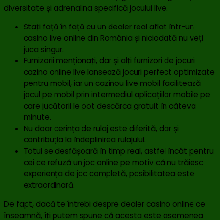
diversitate și adrenalina specifică jocului live.
Stați față în față cu un dealer real aflat într-un
casino live online din România și niciodată nu veți
juca singur.
Furnizorii menționați, dar și alți furnizori de jocuri
cazino online live lansează jocuri perfect optimizate
pentru mobil, iar un cazinou live mobil facilitează
jocul pe mobil prin intermediul aplicațiilor mobile pe
care jucătorii le pot descărca gratuit în câteva
minute.
Nu doar cerința de rulaj este diferită, dar și
contribuția la îndeplinirea rulajului.
Totul se desfășoară în timp real, astfel încât pentru
cei ce refuză un joc online pe motiv că nu trăiesc
experiența de joc completă, posibilitatea este
extraordinară.
De fapt, dacă te întrebi despre dealer casino online ce
înseamnă, îți putem spune că acesta este asemenea