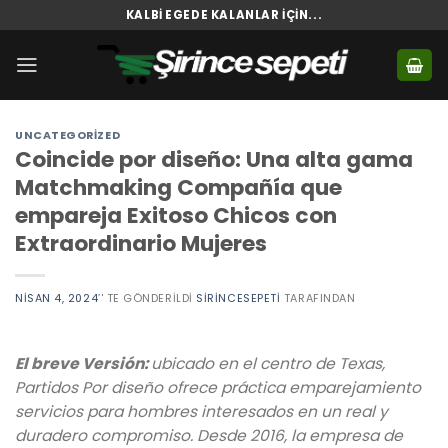
Skip
KALBI EGEDE KALANLAR İÇIN...
to
content
UNCATEGORIZED
Coincide por diseño: Una alta gama
Matchmaking Compañía que
empareja Exitoso Chicos con
Extraordinario Mujeres
NISAN 4, 2024
’' TE GÖNDERILDI
SIRINCESEPETI
TARAFINDAN
El breve Versión:
ubicado en el centro de Texas,
Partidos Por diseño ofrece práctica emparejamiento
servicios para hombres interesados ​​en un real y
duradero compromiso. Desde 2016, la empresa de