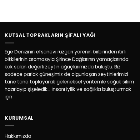
KUTSAL TOPRAKLARIN ŞIFALI YAĞI
Ege Denizinin efsanevi rüzgarı yörenin birbirinden ıtırlı
bitkilerinin aromasıyla Şirince Dağlarının yamaçlarında
kök salan değerli zeytin ağaçlarımızda buluştu. Biz
sadece parlak güneşimiz de olgunlaşan zeytinlerimizi
tane tane toplayarak geleneksel yöntemle soğuk sıkım
hazırlayıp şişeledik… İnsanı iyilik ve sağlıkla buluşturmak
için
KURUMSAL
Hakkımızda