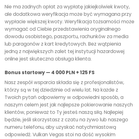
Nie ma żadnych opłat za wypłatę jakiejkolwiek kwoty,
ale dodatkowa weryfikacja może być wymagana przy
wypłacie większej kwoty. Weryfikacja tożsamości może
wymagać od Ciebie przedstawienia oryginalnego
dowodu osobistego, paszportu, rachunków za media
lub paragonów z kart kredytowych. Bez wątpienia
jedną z największych zalet tej instytucji hazardowej
online jest skuteczna obsługa klienta.
Bonus startowy — 4 000 PLN + 125 FS
Nasz zespół wsparcia składa się z profesjonalistów,
którzy są w tej dziedzinie od wielu lat. Na każde z
Twoich pytań odpowiemy w odpowiedni sposób, a
naszym celem jest jak najlepsze pokierowanie naszych
klientów, ponieważ to Ty jesteś naszą siłą. Najlepiej
będzie, jeśli skorzystasz z czatu na żywo lub naszego
numeru telefonu, aby uzyskać natychmiastową
odpowiedź. Vulkan Vegas stoi na dość wysokim