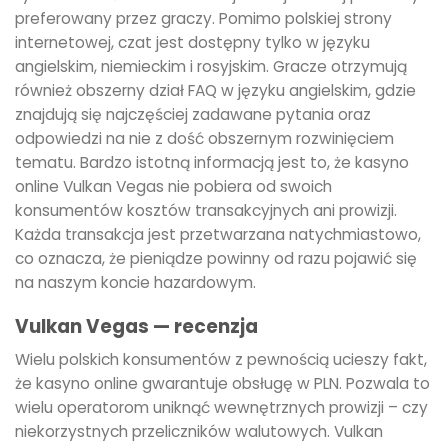
preferowany przez graczy. Pomimo polskiej strony
internetowej, czat jest dostępny tylko w języku
angielskim, niemieckim i rosyjskim. Gracze otrzymują
również obszerny dział FAQ w języku angielskim, gdzie
znajdują się najczęściej zadawane pytania oraz
odpowiedzi na nie z dość obszernym rozwinięciem
tematu. Bardzo istotną informacją jest to, że kasyno
online Vulkan Vegas nie pobiera od swoich
konsumentów kosztów transakcyjnych ani prowizji.
Każda transakcja jest przetwarzana natychmiastowo,
co oznacza, że pieniądze powinny od razu pojawić się
na naszym koncie hazardowym.
Vulkan Vegas — recenzja
Wielu polskich konsumentów z pewnością ucieszy fakt,
że kasyno online gwarantuje obsługę w PLN. Pozwala to
wielu operatorom uniknąć wewnętrznych prowizji – czy
niekorzystnych przeliczników walutowych. Vulkan