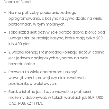
Doom of Dead.
Nie ma potrzeby pobierania żadnego
oprogramowania, a kasyno na żywo działa na wielu
platformach, w tym mobilnych.
Taka liczba jest oczywiście bardzo dobra, biorąc pod
uwagę fakt, że istnieją kasyna, które mają tylko 200
lub 400 gier.
Z ważną licencją i różnorodną kolekcją slotów, casino
jest jednym z najlepszych wyborów na rynku
hazardu online.
Pozwala to wielu operatorom uniknąć
wewnętrznych prowizji czy niekorzystnych
przeliczników walutowych.
Bardzo istotne jest to, że wszystkie płatności
możemy dokonywać w takich walutach jak EUR, USD,
CAD, RUB, KZT i PLN.