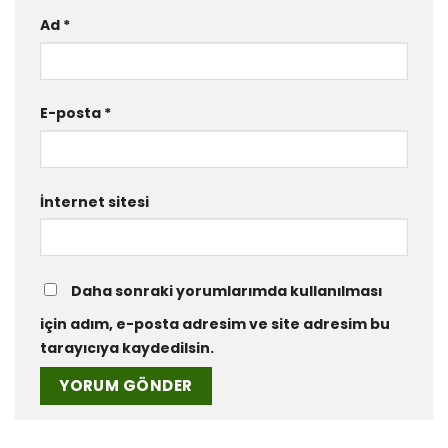
Ad
*
E-posta
*
İnternet sitesi
Daha sonraki yorumlarımda kullanılması
için adım, e-posta adresim ve site adresim bu
tarayıcıya kaydedilsin.