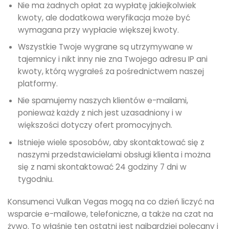
Nie ma żadnych opłat za wypłatę jakiejkolwiek
kwoty, ale dodatkowa weryfikacja może być
wymagana przy wypłacie większej kwoty.
Wszystkie Twoje wygrane są utrzymywane w
tajemnicy i nikt inny nie zna Twojego adresu IP ani
kwoty, którą wygrałeś za pośrednictwem naszej
platformy.
Nie spamujemy naszych klientów e-mailami,
ponieważ każdy z nich jest uzasadniony i w
większości dotyczy ofert promocyjnych.
Istnieje wiele sposobów, aby skontaktować się z
naszymi przedstawicielami obsługi klienta i można
się z nami skontaktować 24 godziny 7 dni w
tygodniu.
Konsumenci Vulkan Vegas mogą na co dzień liczyć na
wsparcie e-mailowe, telefoniczne, a także na czat na
żywo. To właśnie ten ostatni jest najbardziej polecany i