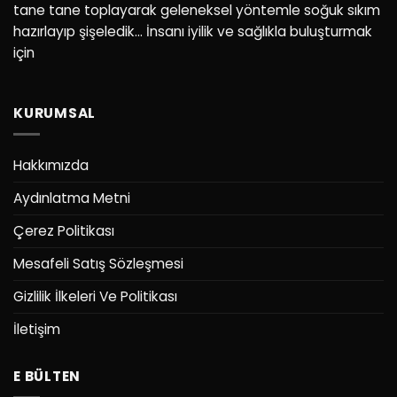
tane tane toplayarak geleneksel yöntemle soğuk sıkım
hazırlayıp şişeledik… İnsanı iyilik ve sağlıkla buluşturmak
için
KURUMSAL
Hakkımızda
Aydınlatma Metni
Çerez Politikası
Mesafeli Satış Sözleşmesi
Gizlilik İlkeleri Ve Politikası
İletişim
E BÜLTEN