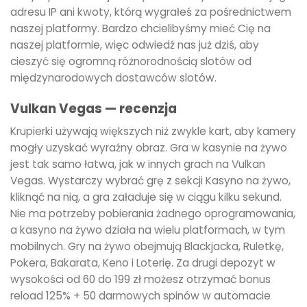
adresu IP ani kwoty, którą wygrałeś za pośrednictwem
naszej platformy. Bardzo chcielibyśmy mieć Cię na
naszej platformie, więc odwiedź nas już dziś, aby
cieszyć się ogromną różnorodnością slotów od
międzynarodowych dostawców slotów.
Vulkan Vegas — recenzja
Krupierki używają większych niż zwykle kart, aby kamery
mogły uzyskać wyraźny obraz. Gra w kasynie na żywo
jest tak samo łatwa, jak w innych grach na Vulkan
Vegas. Wystarczy wybrać grę z sekcji Kasyno na żywo,
kliknąć na nią, a gra załaduje się w ciągu kilku sekund.
Nie ma potrzeby pobierania żadnego oprogramowania,
a kasyno na żywo działa na wielu platformach, w tym
mobilnych. Gry na żywo obejmują Blackjacka, Ruletkę,
Pokera, Bakarata, Keno i Loterię. Za drugi depozyt w
wysokości od 60 do 199 zł możesz otrzymać bonus
reload 125% + 50 darmowych spinów w automacie